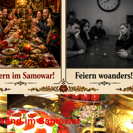
abend im Samowar